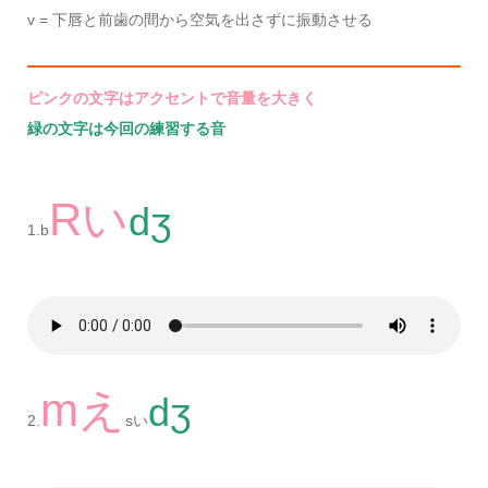
v = 下唇と前歯の間から空気を出さずに振動させる
ピンクの文字はアクセントで音量を大きく
緑の文字は今回の練習する音
Rい
dʒ
1.b
mえ
dʒ
2.
sい