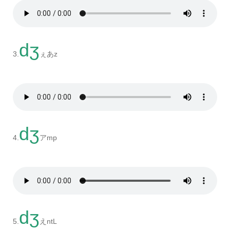
dʒ
3.
ぇあz
dʒ
4.
アmp
dʒ
5.
えntL