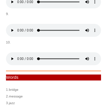
9.
10.
Words
1.bridge
2.message
3.jazz