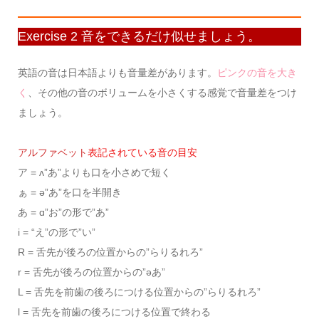
Exercise 2 音をできるだけ似せましょう。
英語の音は日本語よりも音量差があります。
ピンクの音を大き
く
、その他の音のボリュームを小さくする感覚で音量差をつけ
ましょう。
アルファベット
表記されている音の目安
ア = ʌ”あ”よりも口を小さめで短く
ぁ = ə”あ”を口を半開き
あ = ɑ”お”の形で”あ”
i = “え”の形で”い”
R = 舌先が後ろの位置からの”らりるれろ”
r = 舌先が後ろの位置からの”əあ”
L = 舌先を前歯の後ろにつける位置からの”らりるれろ”
l = 舌先を前歯の後ろにつける位置で終わる