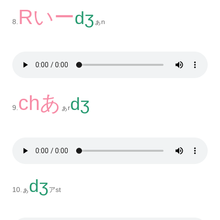
Rいー
dʒ
8.
ぁn
chあ
dʒ
9.
ぁr
dʒ
10.ぁ
アst