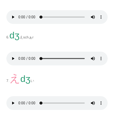
dʒ
6.
えschぁr
え
dʒ
7.
い