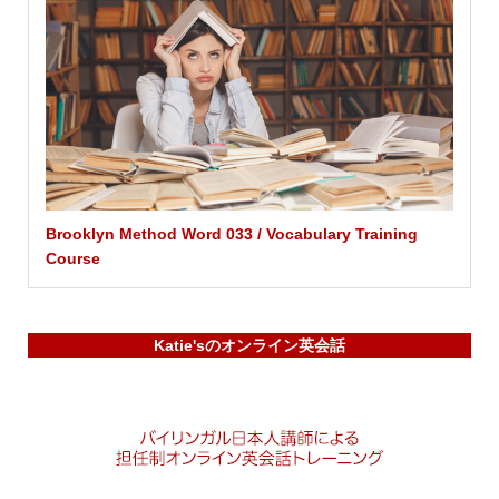
Brooklyn Method Word 033 / Vocabulary Training
Course
Katie'sのオンライン英会話