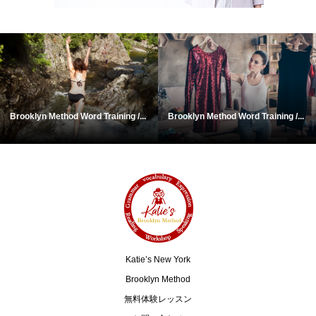
rooklyn Method Word Training /...
Brooklyn Method Word Training /...
B
Katie’s New York
Brooklyn Method
無料体験レッスン